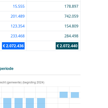
15.555
178.897
201.489
742.059
123.354
154.809
233.468
284.498
€ 2.072.436
€ 2.072.440
 periode