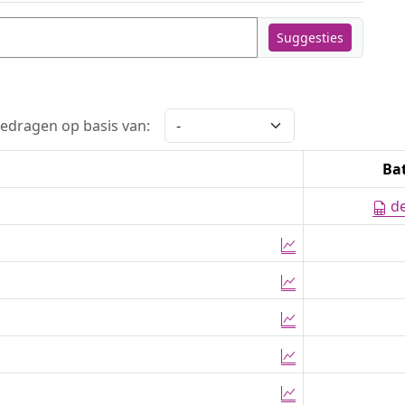
Suggesties
edragen op basis van:
Ba
de