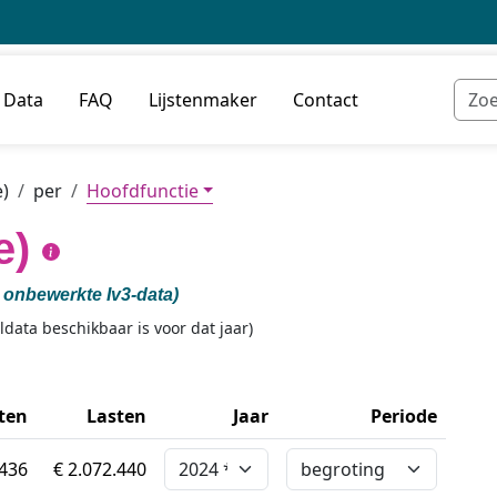
Data
FAQ
Lijstenmaker
Contact
)
per
Hoofdfunctie
e)
onbewerkte Iv3-data
)
ldata beschikbaar is voor dat jaar)
ten
Lasten
Jaar
Periode
.436
€ 2.072.440